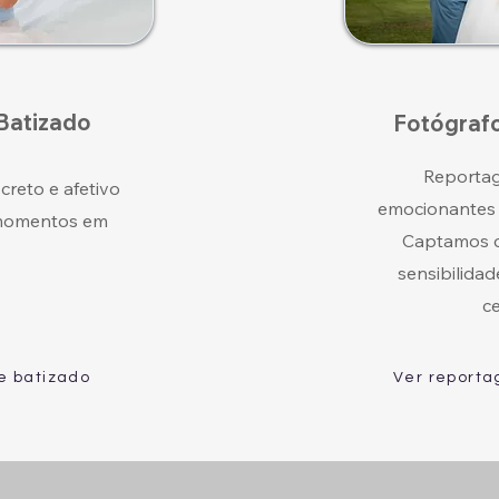
Batizado
Fotógraf
Reportag
creto e afetivo
emocionantes 
 momentos em
Captamos 
sensibilidade
c
e batizado