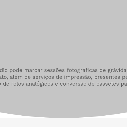
Sessões
Fotográfica
io pode marcar sessões fotográficas de grávida,
trato, além de serviços de impressão, presentes p
 de rolos analógicos e conversão de cassetes par