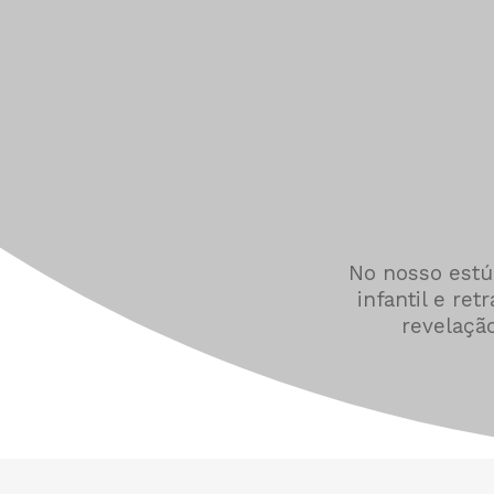
No nosso estúd
infantil e re
revelação