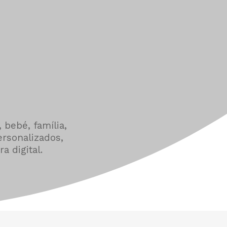
s
 bebé, família,
ersonalizados,
a digital.