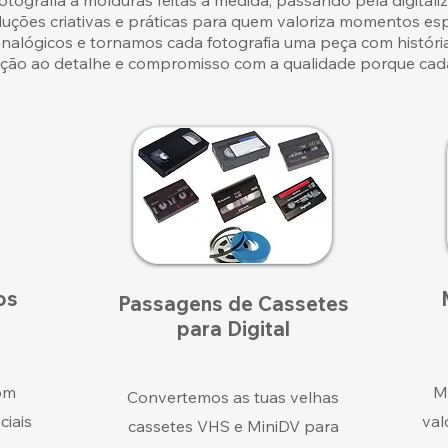
tografia a molduras feitas à medida, passando pela digitali
luções criativas e práticas para quem valoriza momentos es
nalógicos e tornamos cada fotografia uma peça com história
enção ao detalhe e compromisso com a qualidade porque cad
os
Passagens de Cassetes
para Digital
om
M
Convertemos as tuas velhas
ciais
val
cassetes VHS e MiniDV para