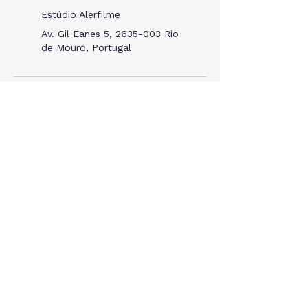
Estúdio Alerfilme
Av. Gil Eanes 5, 2635-003 Rio
de Mouro, Portugal
Descrição do serviço
Sessão Fotográfica Light – Mini-Álbum
Uma sessão fotográfica de 30 minutos
em estúdio, ideal para casais, retratos
ou pequenos momentos em família.
Inclui 10 fotografias impressas em 10×15
cm, com 1 cenário à escolha e 1 muda
de roupa.