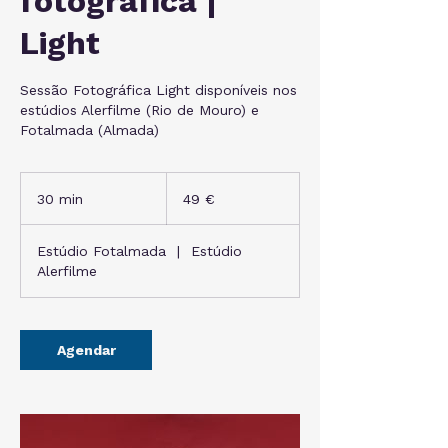
fotográfica |
Light
Sessão Fotográfica Light disponíveis nos
estúdios Alerfilme (Rio de Mouro) e
Fotalmada (Almada)
49
euros
30 min
3
49 €
0
m
Estúdio Fotalmada
|
Estúdio
i
Alerfilme
n
Agendar